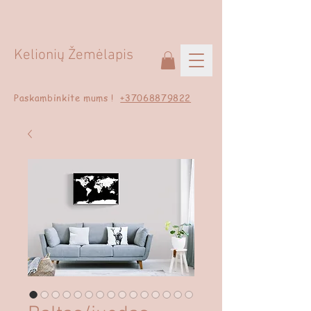
Kelionių Žemėlapis
Paskambinkite mums !
+37068879822