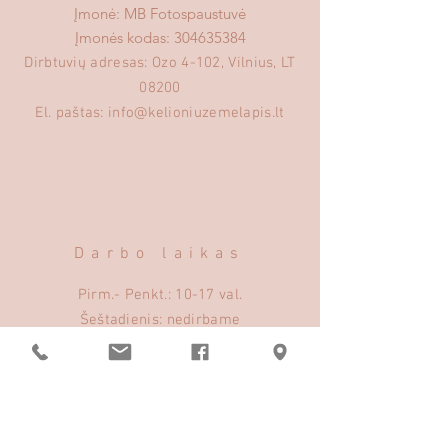
Įmonė: MB Fotospaustuvė
Įmonės kodas:
304635384
Dirbtuvių adresas: Ozo 4-102, Vilnius, LT
08200
El. paštas:
info@kelioniuzemelapis.lt
Darbo laikas
Pirm.- Penkt.: 10-17 val.
​​Šeštadienis: nedirbame
​Sekmadienis: nedirbame
Pagalba