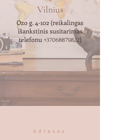
Vilnius
Ozo g. 4-102 (reikalingas
išankstinis susitarimas
telefonu
)
+37068879822
Adresas