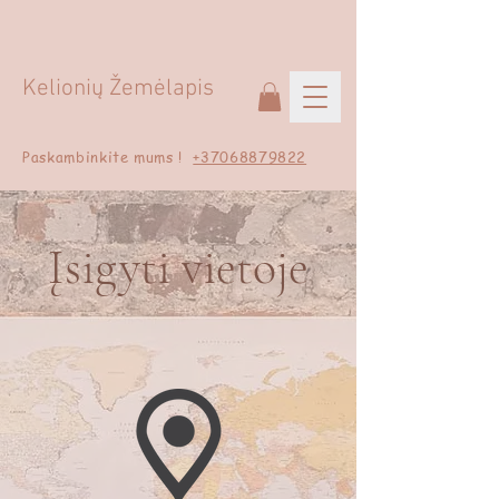
Kelionių Žemėlapis
Paskambinkite mums !
+37068879822
Įsigyti vietoje